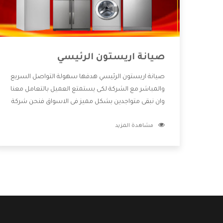
صيانة اريستون الرئيسي
صيانة اريستون الرئيسي هدفها سهولة التواصل السريع
والمباشر مع الشركة لكى يستمتع العميل بالتعامل معنا
وان نبقى متواجدين بشكل مميز فى الاسواق فنحن شركة
كبيرة نهتم بكل التفاصيل المهمة للعميل وان يستمتع
مشاهدة المزيد
بالخدمات التى تنفرد الشركة بها والتى تكون منها خدمة
الصيانة التى تكون من أهم الخدمات التى يرغب بها
العميل لأنها تحافظ على كفاءة المنتج كما أن شركة
اريستون تقدم لنا جميع الأجهزة التى نبحث عنها وأقوى
الأسعار التى تكون مناسبة لكثير من العملاء