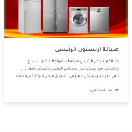
صيانة اريستون الرئيسي
صيانة اريستون الرئيسي هدفها سهولة التواصل السريع
والمباشر مع الشركة لكى يستمتع العميل بالتعامل معنا وان
نبقى متواجدين بشكل مميز فى الاسواق فنحن شركة كبيرة نهتم
بكل التفاصيل المهمة للعميل وان يستمتع بالخدمات التى تنفرد
مشاهدة المزيد
الشركة بها والتى تكون منها خدمة الصيانة التى تكون من أهم
الخدمات التى يرغب بها العميل لأنها تحافظ على كفاءة المنتج
كما أن شركة اريستون تقدم لنا جميع الأجهزة التى نبحث عنها
وأقوى الأسعار التى تكون مناسبة لكثير من العملاء