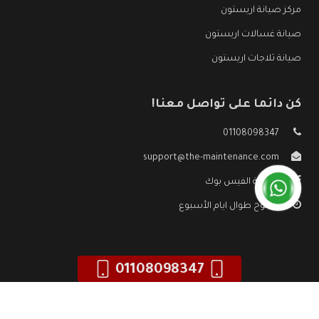
مركز صيانة اريستون
صيانة غسالات اريستون
صيانة ثلاجات اريستون
كن دائما على تواصل معنا!
01108098347
support@the-maintenance.com
صفحة الفيس بوك
مفتوح طوال ايام الأسبوع
01108098347
جميع الحقوق محفوظه ©
صيانة اريستون