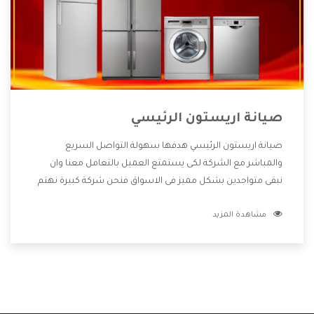
صيانة اريستون الرئيسي
صيانة اريستون الرئيسي هدفها سهولة التواصل السريع
والمباشر مع الشركة لكى يستمتع العميل بالتعامل معنا وان
نبقى متواجدين بشكل مميز فى الاسواق فنحن شركة كبيرة نهتم
بكل التفاصيل المهمة للعميل وان يستمتع بالخدمات التى تنفرد
مشاهدة المزيد
الشركة بها والتى تكون منها خدمة الصيانة التى تكون من أهم
الخدمات التى يرغب بها العميل لأنها تحافظ على كفاءة المنتج
كما أن شركة اريستون تقدم لنا جميع الأجهزة التى نبحث عنها
وأقوى الأسعار التى تكون مناسبة لكثير من العملاء