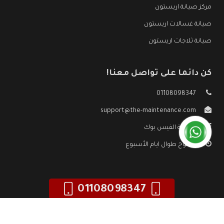
مركز صيانة اريستون
صيانة غسالات اريستون
صيانة ثلاجات اريستون
كن دائما على تواصل معنا!
01108098347
support@the-maintenance.com
صفحة الفيس بوك
مفتوح طوال ايام الأسبوع
01108098347
جميع الحقوق محفوظه ©
صيانة اريستون