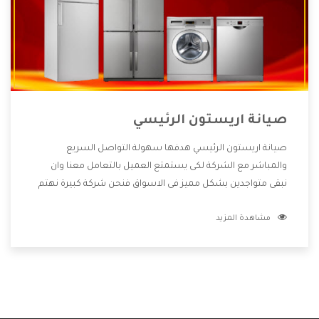
صيانة اريستون الرئيسي
صيانة اريستون الرئيسي هدفها سهولة التواصل السريع
والمباشر مع الشركة لكى يستمتع العميل بالتعامل معنا وان
نبقى متواجدين بشكل مميز فى الاسواق فنحن شركة كبيرة نهتم
بكل التفاصيل المهمة للعميل وان يستمتع بالخدمات التى تنفرد
مشاهدة المزيد
الشركة بها والتى تكون منها خدمة الصيانة التى تكون من أهم
الخدمات التى يرغب بها العميل لأنها تحافظ على كفاءة المنتج
كما أن شركة اريستون تقدم لنا جميع الأجهزة التى نبحث عنها
وأقوى الأسعار التى تكون مناسبة لكثير من العملاء