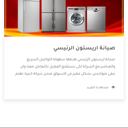
صيانة اريستون الرئيسي
صيانة اريستون الرئيسي هدفها سهولة التواصل السريع
والمباشر مع الشركة لكى يستمتع العميل بالتعامل معنا وان
نبقى متواجدين بشكل مميز فى الاسواق فنحن شركة كبيرة نهتم
بكل التفاصيل المهمة للعميل وان يستمتع بالخدمات التى تنفرد
مشاهدة المزيد
الشركة بها والتى تكون منها خدمة الصيانة التى تكون من أهم
الخدمات التى يرغب بها العميل لأنها تحافظ على كفاءة المنتج
كما أن شركة اريستون تقدم لنا جميع الأجهزة التى نبحث عنها
وأقوى الأسعار التى تكون مناسبة لكثير من العملاء