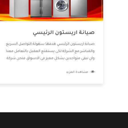
صيانة اريستون الرئيسي
صيانة اريستون الرئيسي هدفها سهولة التواصل السريع
والمباشر مع الشركة لكى يستمتع العميل بالتعامل معنا
وان نبقى متواجدين بشكل مميز فى الاسواق فنحن شركة
كبيرة نهتم بكل التفاصيل المهمة للعميل وان يستمتع
مشاهدة المزيد
بالخدمات التى تنفرد الشركة بها والتى تكون منها خدمة
الصيانة التى تكون من أهم الخدمات التى يرغب بها
العميل لأنها تحافظ على كفاءة المنتج كما أن شركة
اريستون تقدم لنا جميع الأجهزة التى نبحث عنها وأقوى
الأسعار التى تكون مناسبة لكثير من العملاء