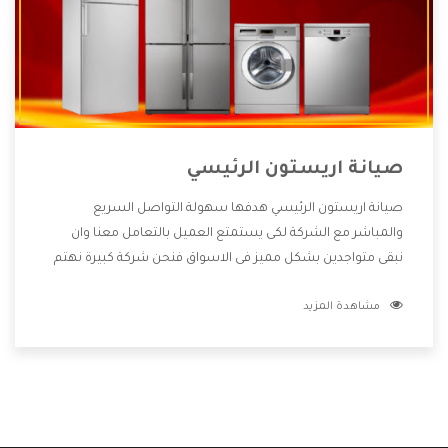
صيانة اريستون الرئيسي
صيانة اريستون الرئيسي هدفها سهولة التواصل السريع
والمباشر مع الشركة لكى يستمتع العميل بالتعامل معنا وان
نبقى متواجدين بشكل مميز فى الاسواق فنحن شركة كبيرة نهتم
بكل التفاصيل المهمة للعميل وان يستمتع بالخدمات التى تنفرد
مشاهدة المزيد
الشركة بها والتى تكون منها خدمة الصيانة التى تكون من أهم
الخدمات التى يرغب بها العميل لأنها تحافظ على كفاءة المنتج
كما أن شركة اريستون تقدم لنا جميع الأجهزة التى نبحث عنها
وأقوى الأسعار التى تكون مناسبة لكثير من العملاء