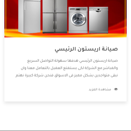
صيانة اريستون الرئيسي
صيانة اريستون الرئيسي هدفها سهولة التواصل السريع
والمباشر مع الشركة لكى يستمتع العميل بالتعامل معنا وان
نبقى متواجدين بشكل مميز فى الاسواق فنحن شركة كبيرة نهتم
بكل التفاصيل المهمة للعميل وان يستمتع بالخدمات التى تنفرد
مشاهدة المزيد
الشركة بها والتى تكون منها خدمة الصيانة التى تكون من أهم
الخدمات التى يرغب بها العميل لأنها تحافظ على كفاءة المنتج
كما أن شركة اريستون تقدم لنا جميع الأجهزة التى نبحث عنها
وأقوى الأسعار التى تكون مناسبة لكثير من العملاء