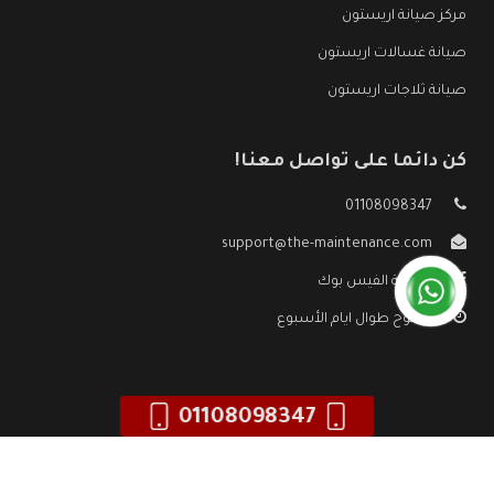
مركز صيانة اريستون
صيانة غسالات اريستون
صيانة ثلاجات اريستون
كن دائما على تواصل معنا!
01108098347
support@the-maintenance.com
صفحة الفيس بوك
مفتوح طوال ايام الأسبوع
01108098347
جميع الحقوق محفوظه ©
صيانة اريستون