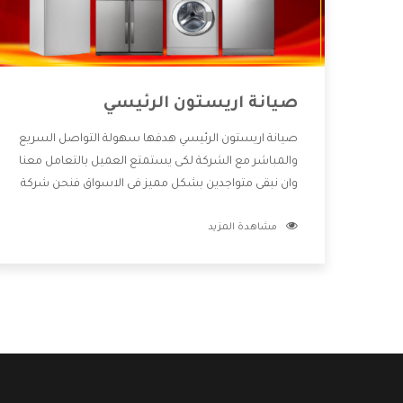
صيانة اريستون الرئيسي
صيانة اريستون الرئيسي هدفها سهولة التواصل السريع
والمباشر مع الشركة لكى يستمتع العميل بالتعامل معنا
وان نبقى متواجدين بشكل مميز فى الاسواق فنحن شركة
كبيرة نهتم بكل التفاصيل المهمة للعميل وان يستمتع
مشاهدة المزيد
بالخدمات التى تنفرد الشركة بها والتى تكون منها خدمة
الصيانة التى تكون من أهم الخدمات التى يرغب بها
العميل لأنها تحافظ على كفاءة المنتج كما أن شركة
اريستون تقدم لنا جميع الأجهزة التى نبحث عنها وأقوى
الأسعار التى تكون مناسبة لكثير من العملاء