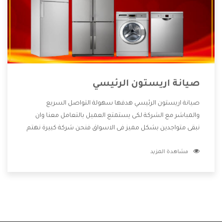
صيانة اريستون الرئيسي
صيانة اريستون الرئيسي هدفها سهولة التواصل السريع
والمباشر مع الشركة لكى يستمتع العميل بالتعامل معنا وان
نبقى متواجدين بشكل مميز فى الاسواق فنحن شركة كبيرة نهتم
بكل التفاصيل المهمة للعميل وان يستمتع بالخدمات التى تنفرد
مشاهدة المزيد
الشركة بها والتى تكون منها خدمة الصيانة التى تكون من أهم
الخدمات التى يرغب بها العميل لأنها تحافظ على كفاءة المنتج
كما أن شركة اريستون تقدم لنا جميع الأجهزة التى نبحث عنها
وأقوى الأسعار التى تكون مناسبة لكثير من العملاء