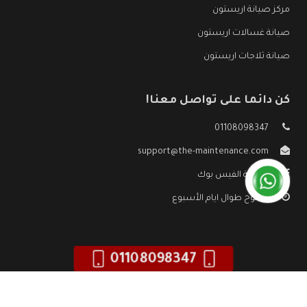
مركز صيانة اريستون
صيانة غسالات اريستون
صيانة ثلاجات اريستون
كن دائما على تواصل معنا!
01108098347
support@the-maintenance.com
صفحة الفيس بوك
مفتوح طوال ايام الأسبوع
01108098347
جميع الحقوق محفوظه ©
صيانة اريستون