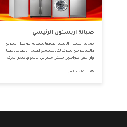
صيانة اريستون الرئيسي
صيانة اريستون الرئيسي هدفها سهولة التواصل السريع
والمباشر مع الشركة لكى يستمتع العميل بالتعامل معنا
وان نبقى متواجدين بشكل مميز فى الاسواق فنحن شركة
كبيرة نهتم بكل التفاصيل المهمة للعميل وان يستمتع
مشاهدة المزيد
بالخدمات التى تنفرد الشركة بها والتى تكون منها خدمة
الصيانة التى تكون من أهم الخدمات التى يرغب بها
العميل لأنها تحافظ على كفاءة المنتج كما أن شركة
اريستون تقدم لنا جميع الأجهزة التى نبحث عنها وأقوى
الأسعار التى تكون مناسبة لكثير من العملاء