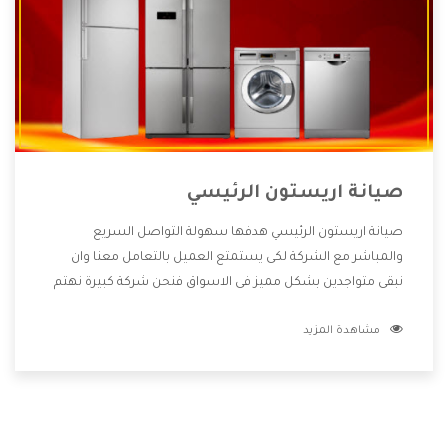
صيانة اريستون الرئيسي
صيانة اريستون الرئيسي هدفها سهولة التواصل السريع
والمباشر مع الشركة لكى يستمتع العميل بالتعامل معنا وان
نبقى متواجدين بشكل مميز فى الاسواق فنحن شركة كبيرة نهتم
بكل التفاصيل المهمة للعميل وان يستمتع بالخدمات التى تنفرد
مشاهدة المزيد
الشركة بها والتى تكون منها خدمة الصيانة التى تكون من أهم
الخدمات التى يرغب بها العميل لأنها تحافظ على كفاءة المنتج
كما أن شركة اريستون تقدم لنا جميع الأجهزة التى نبحث عنها
وأقوى الأسعار التى تكون مناسبة لكثير من العملاء