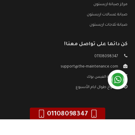
مركز صيانة اريستون
صيانة غسالات اريستون
صيانة ثلاجات اريستون
كن دائما على تواصل معنا!
01108098347
support@the-maintenance.com
صفحة الفيس بوك
مفتوح طوال ايام الأسبوع
01108098347
جميع الحقوق محفوظه ©
صيانة اريستون