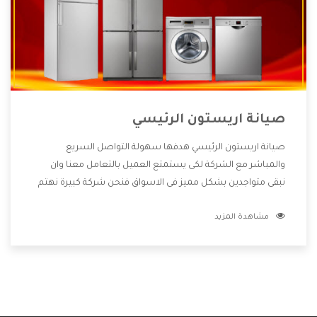
صيانة اريستون الرئيسي
صيانة اريستون الرئيسي هدفها سهولة التواصل السريع
والمباشر مع الشركة لكى يستمتع العميل بالتعامل معنا وان
نبقى متواجدين بشكل مميز فى الاسواق فنحن شركة كبيرة نهتم
بكل التفاصيل المهمة للعميل وان يستمتع بالخدمات التى تنفرد
مشاهدة المزيد
الشركة بها والتى تكون منها خدمة الصيانة التى تكون من أهم
الخدمات التى يرغب بها العميل لأنها تحافظ على كفاءة المنتج
كما أن شركة اريستون تقدم لنا جميع الأجهزة التى نبحث عنها
وأقوى الأسعار التى تكون مناسبة لكثير من العملاء