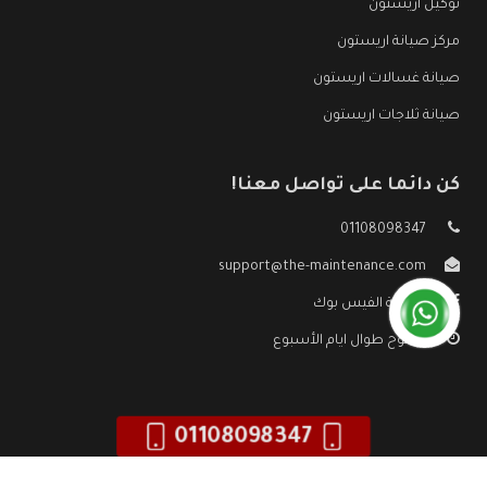
توكيل اريستون
مركز صيانة اريستون
صيانة غسالات اريستون
صيانة ثلاجات اريستون
كن دائما على تواصل معنا!
01108098347
support@the-maintenance.com
صفحة الفيس بوك
مفتوح طوال ايام الأسبوع
01108098347