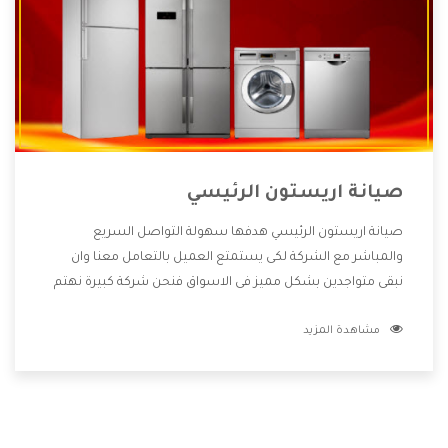
صيانة اريستون الرئيسي
صيانة اريستون الرئيسي هدفها سهولة التواصل السريع
والمباشر مع الشركة لكى يستمتع العميل بالتعامل معنا وان
نبقى متواجدين بشكل مميز فى الاسواق فنحن شركة كبيرة نهتم
بكل التفاصيل المهمة للعميل وان يستمتع بالخدمات التى تنفرد
مشاهدة المزيد
الشركة بها والتى تكون منها خدمة الصيانة التى تكون من أهم
الخدمات التى يرغب بها العميل لأنها تحافظ على كفاءة المنتج
كما أن شركة اريستون تقدم لنا جميع الأجهزة التى نبحث عنها
وأقوى الأسعار التى تكون مناسبة لكثير من العملاء