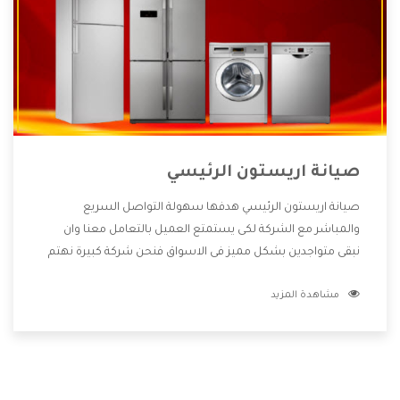
صيانة اريستون الرئيسي
صيانة اريستون الرئيسي هدفها سهولة التواصل السريع
والمباشر مع الشركة لكى يستمتع العميل بالتعامل معنا وان
نبقى متواجدين بشكل مميز فى الاسواق فنحن شركة كبيرة نهتم
بكل التفاصيل المهمة للعميل وان يستمتع بالخدمات التى تنفرد
مشاهدة المزيد
الشركة بها والتى تكون منها خدمة الصيانة التى تكون من أهم
الخدمات التى يرغب بها العميل لأنها تحافظ على كفاءة المنتج
كما أن شركة اريستون تقدم لنا جميع الأجهزة التى نبحث عنها
وأقوى الأسعار التى تكون مناسبة لكثير من العملاء