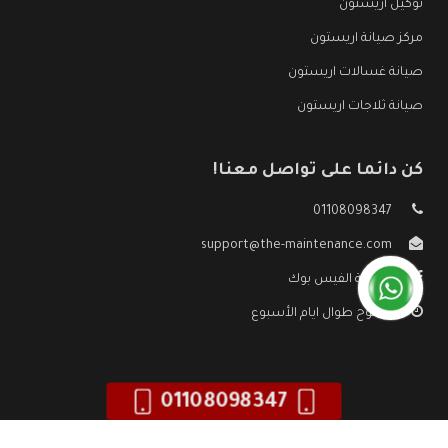
توكيل اريستون
مركز صيانة اريستون
صيانة غسالات اريستون
صيانة ثلاجات اريستون
كن دائما على تواصل معنا!
01108098347
support@the-maintenance.com
صفحة الفيس بوك
مفتوح طوال ايام الأسبوع
01108098347