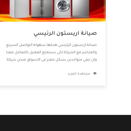
صيانة اريستون الرئيسي
صيانة اريستون الرئيسي هدفها سهولة التواصل السريع
والمباشر مع الشركة لكى يستمتع العميل بالتعامل معنا
وان نبقى متواجدين بشكل مميز فى الاسواق فنحن شركة
كبيرة نهتم بكل التفاصيل المهمة للعميل وان يستمتع
مشاهدة المزيد
بالخدمات التى تنفرد الشركة بها والتى تكون منها خدمة
الصيانة التى تكون من أهم الخدمات التى يرغب بها
العميل لأنها تحافظ على كفاءة المنتج كما أن شركة
اريستون تقدم لنا جميع الأجهزة التى نبحث عنها وأقوى
الأسعار التى تكون مناسبة لكثير من العملاء