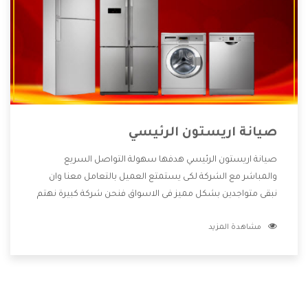
صيانة اريستون الرئيسي
صيانة اريستون الرئيسي هدفها سهولة التواصل السريع
والمباشر مع الشركة لكى يستمتع العميل بالتعامل معنا وان
نبقى متواجدين بشكل مميز فى الاسواق فنحن شركة كبيرة نهتم
بكل التفاصيل المهمة للعميل وان يستمتع بالخدمات التى تنفرد
مشاهدة المزيد
الشركة بها والتى تكون منها خدمة الصيانة التى تكون من أهم
الخدمات التى يرغب بها العميل لأنها تحافظ على كفاءة المنتج
كما أن شركة اريستون تقدم لنا جميع الأجهزة التى نبحث عنها
وأقوى الأسعار التى تكون مناسبة لكثير من العملاء