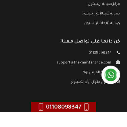
مركز صيانة اريستون
صيانة غسالات اريستون
صيانة ثلاجات اريستون
كن دائما على تواصل معنا!
01108098347
support@the-maintenance.com
صفحة الفيس بوك
مفتوح طوال ايام الأسبوع
01108098347
جميع الحقوق محفوظه ©
صيانة اريستون