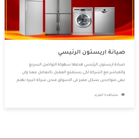
صيانة اريستون الرئيسي
صيانة اريستون الرئيسي هدفها سهولة التواصل السريع
والمباشر مع الشركة لكى يستمتع العميل بالتعامل معنا وان
نبقى متواجدين بشكل مميز فى الاسواق فنحن شركة كبيرة نهتم
بكل التفاصيل المهمة للعميل وان يستمتع بالخدمات التى تنفرد
مشاهدة المزيد
الشركة بها والتى تكون منها خدمة الصيانة التى تكون من أهم
الخدمات التى يرغب بها العميل لأنها تحافظ على كفاءة المنتج
كما أن شركة اريستون تقدم لنا جميع الأجهزة التى نبحث عنها
وأقوى الأسعار التى تكون مناسبة لكثير من العملاء