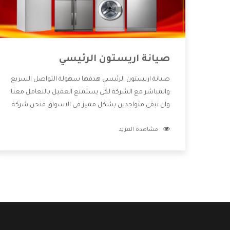
صيانة اريستون الرئيسي
صيانة اريستون الرئيسي هدفها سهولة التواصل السريع
والمباشر مع الشركة لكى يستمتع العميل بالتعامل معنا
وان نبقى متواجدين بشكل مميز فى الاسواق فنحن شركة
كبيرة نهتم بكل التفاصيل المهمة للعميل وان يستمتع
مشاهدة المزيد
بالخدمات التى تنفرد الشركة بها والتى تكون منها خدمة
الصيانة التى تكون من أهم الخدمات التى يرغب بها
العميل لأنها تحافظ على كفاءة المنتج كما أن شركة
اريستون تقدم لنا جميع الأجهزة التى نبحث عنها وأقوى
الأسعار التى تكون مناسبة لكثير من العملاء