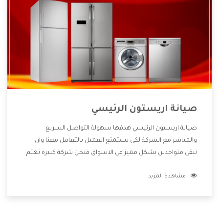
صيانة اريستون الرئيسي
صيانة اريستون الرئيسي هدفها سهولة التواصل السريع
والمباشر مع الشركة لكى يستمتع العميل بالتعامل معنا وان
نبقى متواجدين بشكل مميز فى الاسواق فنحن شركة كبيرة نهتم
بكل التفاصيل المهمة للعميل وان يستمتع بالخدمات التى تنفرد
مشاهدة المزيد
الشركة بها والتى تكون منها خدمة الصيانة التى تكون من أهم
الخدمات التى يرغب بها العميل لأنها تحافظ على كفاءة المنتج
كما أن شركة اريستون تقدم لنا جميع الأجهزة التى نبحث عنها
وأقوى الأسعار التى تكون مناسبة لكثير من العملاء