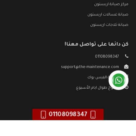
مركز صيانة اريستون
صيانة غسالات اريستون
صيانة ثلاجات اريستون
كن دائما على تواصل معنا!
01108098347
support@the-maintenance.com
صفحة الفيس بوك
مفتوح طوال ايام الأسبوع
01108098347
جميع الحقوق محفوظه ©
صيانة اريستون