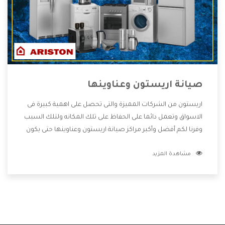
صيانة اريستون وعناوينها
اريستون من الشركات المميزة والتى تحصل على اهمية كبيرة فى
الاسواق وتعمل دائما على الحفاظ على تلك المكانه ولتلك السبب
وفرنا لكم أفضل وأكبر مراكز صيانة اريستون وعناوينها حتى يكون
قريب من كل العملاء ويستطيع القيام بتصليح جميع المنتجات
مشاهدة المزيد
دون اى ازعاج كما أننا نهتم بكل ما يحتاجه المستهلك لكى نحافظ
على ثقتهم بنا ،وهتستمتع بأقوى العروض والخدمات ما بعد البيع
التى ترضى العميل