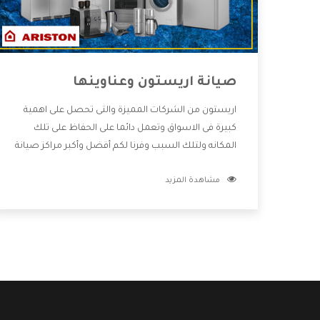
صيانة اريستون وعناوينها
اريستون من الشركات المميزة والتى تحصل على اهمية
كبيرة فى الاسواق وتعمل دائما على الحفاظ على تلك
المكانه ولتلك السبب وفرنا لكم أفضل وأكبر مراكز صيانة
اريستون وعناوينها حتى يكون قريب من كل العملاء
مشاهدة المزيد
ويستطيع القيام بتصليح جميع المنتجات دون اى ازعاج
كما أننا نهتم بكل ما يحتاجه المستهلك لكى نحافظ على
ثقتهم بنا ،وهتستمتع بأقوى العروض والخدمات ما بعد
البيع التى ترضى العميل