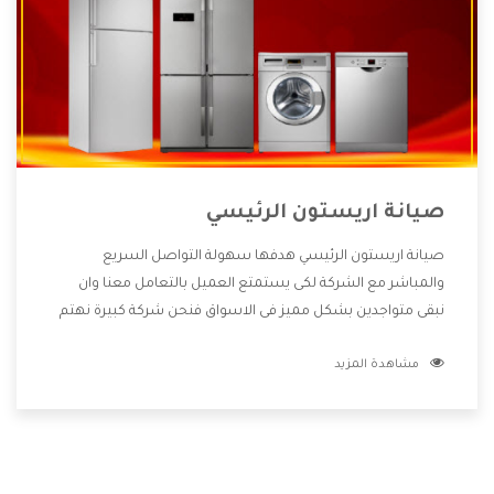
صيانة اريستون الرئيسي
صيانة اريستون الرئيسي هدفها سهولة التواصل السريع
والمباشر مع الشركة لكى يستمتع العميل بالتعامل معنا وان
نبقى متواجدين بشكل مميز فى الاسواق فنحن شركة كبيرة نهتم
بكل التفاصيل المهمة للعميل وان يستمتع بالخدمات التى تنفرد
مشاهدة المزيد
الشركة بها والتى تكون منها خدمة الصيانة التى تكون من أهم
الخدمات التى يرغب بها العميل لأنها تحافظ على كفاءة المنتج
كما أن شركة اريستون تقدم لنا جميع الأجهزة التى نبحث عنها
وأقوى الأسعار التى تكون مناسبة لكثير من العملاء