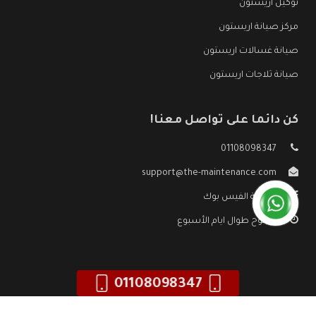
توكيل اريستون
مركز صيانة اريستون
صيانة غسالات اريستون
صيانة ثلاجات اريستون
كن دائما على تواصل معنا!
01108098347
support@the-maintenance.com
صفحة الفيس بوك
مفتوح طوال ايام الأسبوع
01108098347