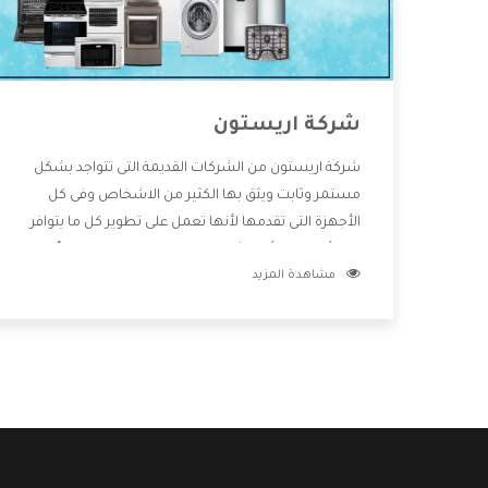
شركة اريستون
شركة اريستون من الشركات القديمة التى تتواجد بشكل
مستمر وثابت ويثق بها الكثير من الاشخاص وفى كل
الأجهزة التى تقدمها لأنها تعمل على تطوير كل ما يتوافر
فى الأسواق ولأنها شركة معروفة تهتم جدا بتوفير أفضل
مشاهدة المزيد
خدمات ما بعد البيع مع المنتجات وتقدم للعملاء أقوى
العروض والخصومات التى تسهل على المستهلك
الاستمتاع بشراء جميع ما نقدمه لكم معنا هتجد كل ما
هو جديد وأفضل