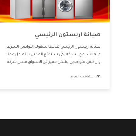
صيانة اريستون الرئيسي
صيانة اريستون الرئيسي هدفها سهولة التواصل السريع
والمباشر مع الشركة لكى يستمتع العميل بالتعامل معنا
وان نبقى متواجدين بشكل مميز فى الاسواق فنحن شركة
كبيرة نهتم بكل التفاصيل المهمة للعميل وان يستمتع
مشاهدة المزيد
بالخدمات التى تنفرد الشركة بها والتى تكون منها خدمة
الصيانة التى تكون من أهم الخدمات التى يرغب بها
العميل لأنها تحافظ على كفاءة المنتج كما أن شركة
اريستون تقدم لنا جميع الأجهزة التى نبحث عنها وأقوى
الأسعار التى تكون مناسبة لكثير من العملاء