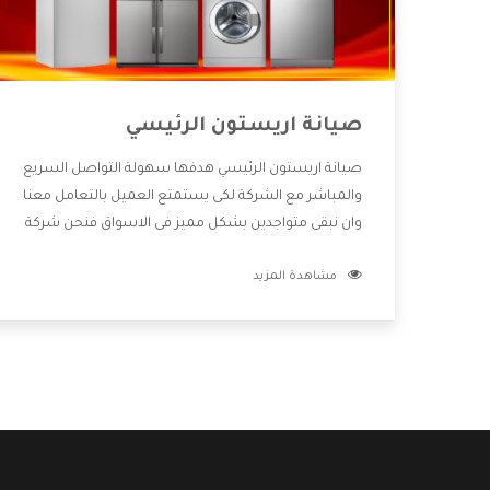
صيانة اريستون الرئيسي
صيانة اريستون الرئيسي هدفها سهولة التواصل السريع
والمباشر مع الشركة لكى يستمتع العميل بالتعامل معنا
وان نبقى متواجدين بشكل مميز فى الاسواق فنحن شركة
كبيرة نهتم بكل التفاصيل المهمة للعميل وان يستمتع
مشاهدة المزيد
بالخدمات التى تنفرد الشركة بها والتى تكون منها خدمة
الصيانة التى تكون من أهم الخدمات التى يرغب بها
العميل لأنها تحافظ على كفاءة المنتج كما أن شركة
اريستون تقدم لنا جميع الأجهزة التى نبحث عنها وأقوى
الأسعار التى تكون مناسبة لكثير من العملاء