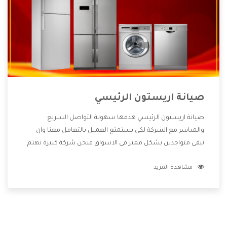
صيانة اريستون الرئيسي
صيانة اريستون الرئيسي هدفها سهولة التواصل السريع
والمباشر مع الشركة لكى يستمتع العميل بالتعامل معنا وان
نبقى متواجدين بشكل مميز فى الاسواق فنحن شركة كبيرة نهتم
بكل التفاصيل المهمة للعميل وان يستمتع بالخدمات التى تنفرد
مشاهدة المزيد
الشركة بها والتى تكون منها خدمة الصيانة التى تكون من أهم
الخدمات التى يرغب بها العميل لأنها تحافظ على كفاءة المنتج
كما أن شركة اريستون تقدم لنا جميع الأجهزة التى نبحث عنها
وأقوى الأسعار التى تكون مناسبة لكثير من العملاء