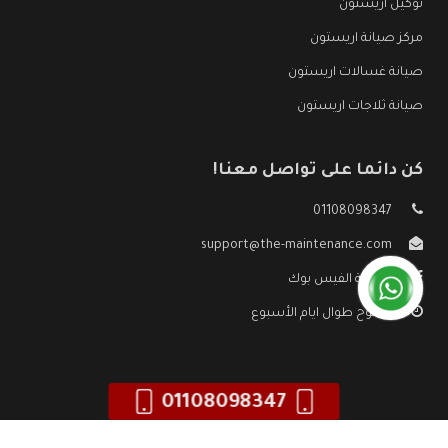
توكيل اريستون
مركز صيانة اريستون
صيانة غسالات اريستون
صيانة ثلاجات اريستون
كن دائما على تواصل معنا!
01108098347
support@the-maintenance.com
صفحة الفيس بوك
مفتوح طوال ايام الأسبوع
01108098347