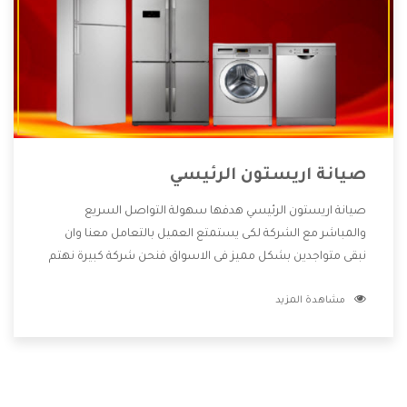
صيانة اريستون الرئيسي
صيانة اريستون الرئيسي هدفها سهولة التواصل السريع
والمباشر مع الشركة لكى يستمتع العميل بالتعامل معنا وان
نبقى متواجدين بشكل مميز فى الاسواق فنحن شركة كبيرة نهتم
بكل التفاصيل المهمة للعميل وان يستمتع بالخدمات التى تنفرد
مشاهدة المزيد
الشركة بها والتى تكون منها خدمة الصيانة التى تكون من أهم
الخدمات التى يرغب بها العميل لأنها تحافظ على كفاءة المنتج
كما أن شركة اريستون تقدم لنا جميع الأجهزة التى نبحث عنها
وأقوى الأسعار التى تكون مناسبة لكثير من العملاء