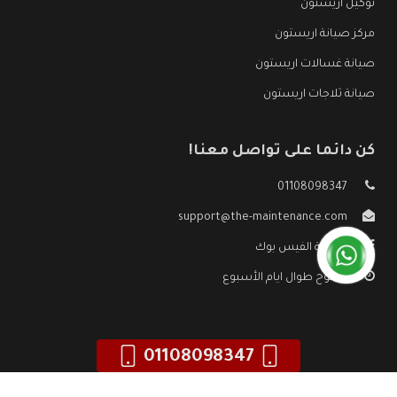
توكيل اريستون
مركز صيانة اريستون
صيانة غسالات اريستون
صيانة ثلاجات اريستون
كن دائما على تواصل معنا!
01108098347
support@the-maintenance.com
صفحة الفيس بوك
مفتوح طوال ايام الأسبوع
01108098347