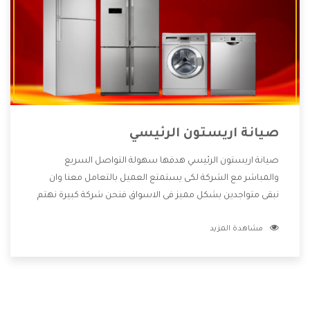
صيانة اريستون الرئيسي
صيانة اريستون الرئيسي هدفها سهولة التواصل السريع
والمباشر مع الشركة لكى يستمتع العميل بالتعامل معنا وان
نبقى متواجدين بشكل مميز فى الاسواق فنحن شركة كبيرة نهتم
بكل التفاصيل المهمة للعميل وان يستمتع بالخدمات التى تنفرد
مشاهدة المزيد
الشركة بها والتى تكون منها خدمة الصيانة التى تكون من أهم
الخدمات التى يرغب بها العميل لأنها تحافظ على كفاءة المنتج
كما أن شركة اريستون تقدم لنا جميع الأجهزة التى نبحث عنها
وأقوى الأسعار التى تكون مناسبة لكثير من العملاء