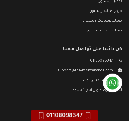
توكيل اريستون
مركز صيانة اريستون
صيانة غسالات اريستون
صيانة ثلاجات اريستون
كن دائما على تواصل معنا!
01108098347
support@the-maintenance.com
صفحة الفيس بوك
مفتوح طوال ايام الأسبوع
01108098347