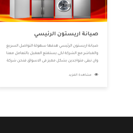
صيانة اريستون الرئيسي
صيانة اريستون الرئيسي هدفها سهولة التواصل السريع
والمباشر مع الشركة لكى يستمتع العميل بالتعامل معنا
وان نبقى متواجدين بشكل مميز فى الاسواق فنحن شركة
كبيرة نهتم بكل التفاصيل المهمة للعميل وان يستمتع
مشاهدة المزيد
بالخدمات التى تنفرد الشركة بها والتى تكون منها خدمة
الصيانة التى تكون من أهم الخدمات التى يرغب بها
العميل لأنها تحافظ على كفاءة المنتج كما أن شركة
اريستون تقدم لنا جميع الأجهزة التى نبحث عنها وأقوى
الأسعار التى تكون مناسبة لكثير من العملاء