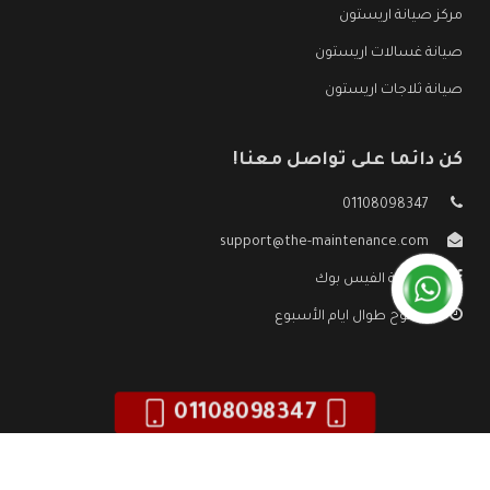
مركز صيانة اريستون
صيانة غسالات اريستون
صيانة ثلاجات اريستون
كن دائما على تواصل معنا!
01108098347
support@the-maintenance.com
صفحة الفيس بوك
مفتوح طوال ايام الأسبوع
01108098347
جميع الحقوق محفوظه ©
صيانة اريستون