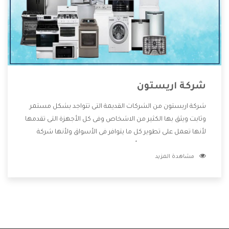
شركة اريستون
شركة اريستون من الشركات القديمة التى تتواجد بشكل مستمر
وثابت ويثق بها الكثير من الاشخاص وفى كل الأجهزة التى تقدمها
لأنها تعمل على تطوير كل ما يتوافر فى الأسواق ولأنها شركة
معروفة تهتم جدا بتوفير أفضل خدمات ما بعد البيع مع المنتجات
مشاهدة المزيد
وتقدم للعملاء أقوى العروض والخصومات التى تسهل على
المستهلك الاستمتاع بشراء جميع ما نقدمه لكم معنا هتجد كل
ما هو جديد وأفضل