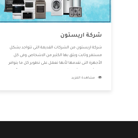
شركة اريستون
شركة اريستون من الشركات القديمة التى تتواجد بشكل
مستمر وثابت ويثق بها الكثير من الاشخاص وفى كل
الأجهزة التى تقدمها لأنها تعمل على تطوير كل ما يتوافر
فى الأسواق ولأنها شركة معروفة تهتم جدا بتوفير أفضل
مشاهدة المزيد
خدمات ما بعد البيع مع المنتجات وتقدم للعملاء أقوى
العروض والخصومات التى تسهل على المستهلك
الاستمتاع بشراء جميع ما نقدمه لكم معنا هتجد كل ما
هو جديد وأفضل