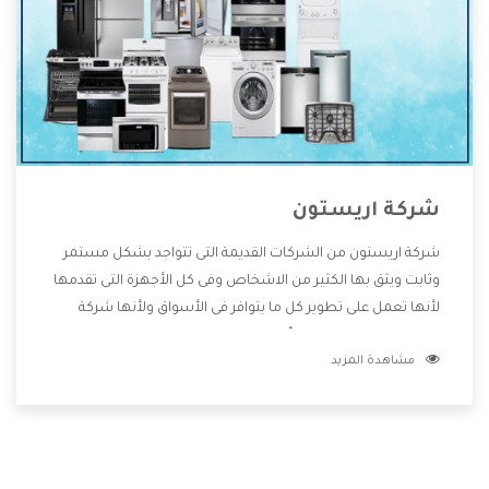
شركة اريستون
شركة اريستون من الشركات القديمة التى تتواجد بشكل مستمر
وثابت ويثق بها الكثير من الاشخاص وفى كل الأجهزة التى تقدمها
لأنها تعمل على تطوير كل ما يتوافر فى الأسواق ولأنها شركة
معروفة تهتم جدا بتوفير أفضل خدمات ما بعد البيع مع المنتجات
مشاهدة المزيد
وتقدم للعملاء أقوى العروض والخصومات التى تسهل على
المستهلك الاستمتاع بشراء جميع ما نقدمه لكم معنا هتجد كل
ما هو جديد وأفضل