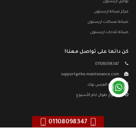
توكيل اريستون
مركز صيانة اريستون
صيانة غسالات اريستون
صيانة ثلاجات اريستون
كن دائما على تواصل معنا!
01108098347
support@the-maintenance.com
صفحة الفيس بوك
مفتوح طوال ايام الأسبوع
01108098347