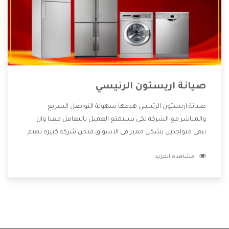
صيانة اريستون الرئيسي
صيانة اريستون الرئيسي هدفها سهولة التواصل السريع
والمباشر مع الشركة لكى يستمتع العميل بالتعامل معنا وان
نبقى متواجدين بشكل مميز فى الاسواق فنحن شركة كبيرة نهتم
بكل التفاصيل المهمة للعميل وان يستمتع بالخدمات التى تنفرد
مشاهدة المزيد
الشركة بها والتى تكون منها خدمة الصيانة التى تكون من أهم
الخدمات التى يرغب بها العميل لأنها تحافظ على كفاءة المنتج
كما أن شركة اريستون تقدم لنا جميع الأجهزة التى نبحث عنها
وأقوى الأسعار التى تكون مناسبة لكثير من العملاء