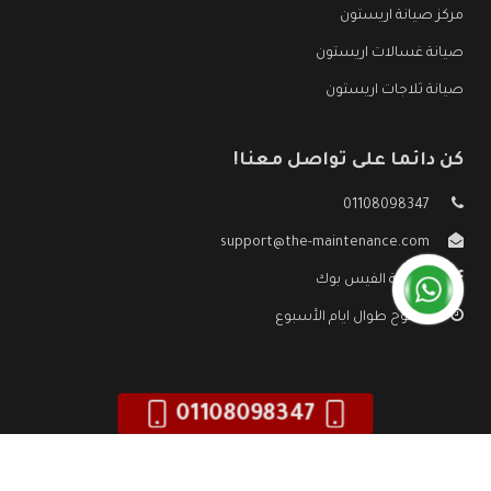
مركز صيانة اريستون
صيانة غسالات اريستون
صيانة ثلاجات اريستون
كن دائما على تواصل معنا!
01108098347
support@the-maintenance.com
صفحة الفيس بوك
مفتوح طوال ايام الأسبوع
01108098347
جميع الحقوق محفوظه ©
صيانة اريستون