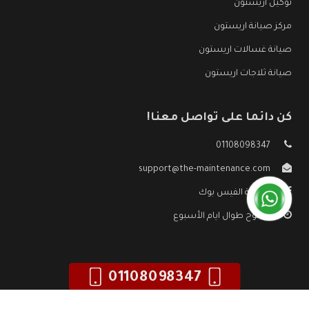
توكيل اريستون
مركز صيانة اريستون
صيانة غسالات اريستون
صيانة ثلاجات اريستون
كن دائما على تواصل معنا!
01108098347
support@the-maintenance.com
صفحة الفيس بوك
مفتوح طوال ايام الأسبوع
01108098347