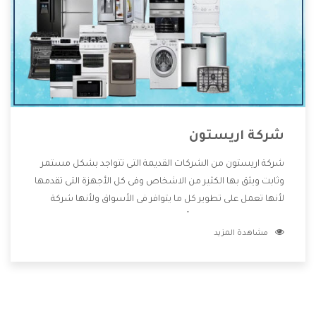
شركة اريستون
شركة اريستون من الشركات القديمة التى تتواجد بشكل مستمر
وثابت ويثق بها الكثير من الاشخاص وفى كل الأجهزة التى تقدمها
لأنها تعمل على تطوير كل ما يتوافر فى الأسواق ولأنها شركة
معروفة تهتم جدا بتوفير أفضل خدمات ما بعد البيع مع المنتجات
مشاهدة المزيد
وتقدم للعملاء أقوى العروض والخصومات التى تسهل على
المستهلك الاستمتاع بشراء جميع ما نقدمه لكم معنا هتجد كل
ما هو جديد وأفضل