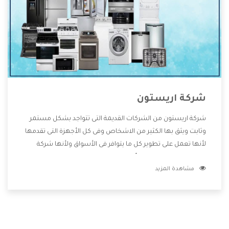
شركة اريستون
شركة اريستون من الشركات القديمة التى تتواجد بشكل مستمر
وثابت ويثق بها الكثير من الاشخاص وفى كل الأجهزة التى تقدمها
لأنها تعمل على تطوير كل ما يتوافر فى الأسواق ولأنها شركة
معروفة تهتم جدا بتوفير أفضل خدمات ما بعد البيع مع المنتجات
مشاهدة المزيد
وتقدم للعملاء أقوى العروض والخصومات التى تسهل على
المستهلك الاستمتاع بشراء جميع ما نقدمه لكم معنا هتجد كل
ما هو جديد وأفضل