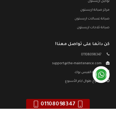
توكيل اريستون
مركز صيانة اريستون
صيانة غسالات اريستون
صيانة ثلاجات اريستون
كن دائما على تواصل معنا!
01108098347
support@the-maintenance.com
صفحة الفيس بوك
مفتوح طوال ايام الأسبوع
01108098347