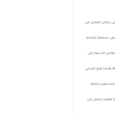
 حتى يتمكن العميل من
يبقى محتفظ بكفاءته
نخفاض الاسعار التى
 وأيضا نوفر لكم فى
كده بنقدر نحافظ
موديلاته المختلفة معنا هتقدر تحصل على