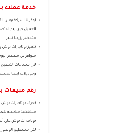
خدمة عملاء ب
توفر لنا شركة بوش الك
العميل حين يتم الاتص
متحضر يزيدنا تميز .
تتميز بوتاجازات بوش 
متوافر فى معظم البوتا
لان مساحات المطبخ تك
وموديلات ايضا مختلفة
رقم مبيعات ب
تعرف بوتاجازات بوش با
منخفضة مناسبة للعميل
بوتاجازات بوش على أع
لكى نستطيع الوصول لنا