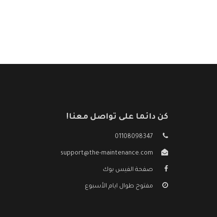
كن دائما على تواصل معنا!
01108098347
support@the-maintenance.com
صفحة الفيس بوك
مفتوح طوال ايام الأسبوع