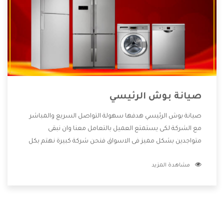
صيانة بوش الرئيسي
صيانة بوش الرئيسي هدفها سهولة التواصل السريع والمباشر
مع الشركة لكى يستمتع العميل بالتعامل معنا وان نبقى
متواجدين بشكل مميز فى الاسواق فنحن شركة كبيرة نهتم بكل
التفاصيل المهمة للعميل وان يستمتع بالخدمات التى تنفرد
مشاهدة المزيد
الشركة بها والتى تكون منها خدمة الصيانة التى تكون من أهم
الخدمات التى يرغب بها العميل لأنها تحافظ على كفاءة المنتج
كما أن شركة بوش تقدم لنا جميع الأجهزة التى نبحث عنها وأقوى
الأسعار التى تكون مناسبة لكثير من العملاء