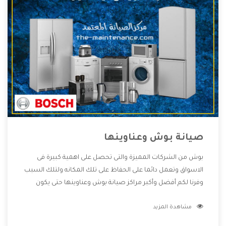
صيانة بوش وعناوينها
بوش من الشركات المميزة والتى تحصل على اهمية كبيرة فى
الاسواق وتعمل دائما على الحفاظ على تلك المكانه ولتلك السبب
وفرنا لكم أفضل وأكبر مراكز صيانة بوش وعناوينها حتى يكون
قريب من كل العملاء ويستطيع القيام بتصليح جميع المنتجات
مشاهدة المزيد
دون اى ازعاج كما أننا نهتم بكل ما يحتاجه المستهلك لكى نحافظ
على ثقتهم بنا ،وهتستمتع بأقوى العروض والخدمات ما بعد البيع