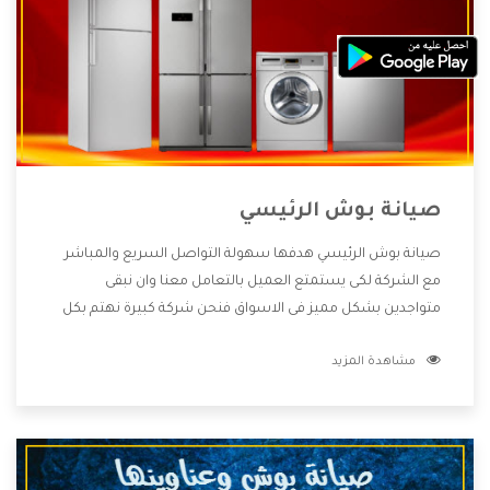
صيانة بوش الرئيسي
صيانة بوش الرئيسي هدفها سهولة التواصل السريع والمباشر
مع الشركة لكى يستمتع العميل بالتعامل معنا وان نبقى
متواجدين بشكل مميز فى الاسواق فنحن شركة كبيرة نهتم بكل
التفاصيل المهمة للعميل وان يستمتع بالخدمات التى تنفرد
مشاهدة المزيد
الشركة بها والتى تكون منها خدمة الصيانة التى تكون من أهم
الخدمات التى يرغب بها العميل لأنها تحافظ على كفاءة المنتج
كما أن شركة بوش تقدم لنا جميع الأجهزة التى نبحث عنها وأقوى
الأسعار التى تكون مناسبة لكثير من العملاء