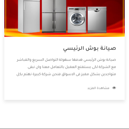
صيانة بوش الرئيسي
صيانة بوش الرئيسي هدفها سهولة التواصل السريع والمباشر
مع الشركة لكى يستمتع العميل بالتعامل معنا وان نبقى
متواجدين بشكل مميز فى الاسواق فنحن شركة كبيرة نهتم بكل
التفاصيل المهمة للعميل وان يستمتع بالخدمات التى تنفرد
مشاهدة المزيد
الشركة بها والتى تكون منها خدمة الصيانة التى تكون من أهم
الخدمات التى يرغب بها العميل لأنها تحافظ على كفاءة المنتج
كما أن شركة بوش تقدم لنا جميع الأجهزة التى نبحث عنها وأقوى
الأسعار التى تكون مناسبة لكثير من العملاء