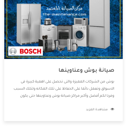
صيانة بوش وعناوينها
بوش من الشركات المميزة والتى تحصل على اهمية كبيرة فى
الاسواق وتعمل دائما على الحفاظ على تلك المكانه ولتلك السبب
وفرنا لكم أفضل وأكبر مراكز صيانة بوش وعناوينها حتى يكون
قريب من كل العملاء ويستطيع القيام بتصليح جميع المنتجات
مشاهدة المزيد
دون اى ازعاج كما أننا نهتم بكل ما يحتاجه المستهلك لكى نحافظ
على ثقتهم بنا ،وهتستمتع بأقوى العروض والخدمات ما بعد البيع
التى ترضى العميل