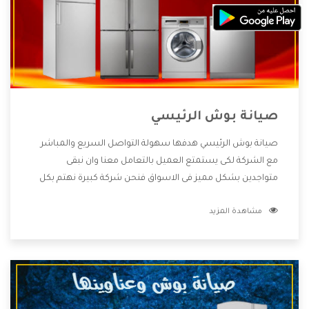
صيانة بوش الرئيسي
صيانة بوش الرئيسي هدفها سهولة التواصل السريع والمباشر
مع الشركة لكى يستمتع العميل بالتعامل معنا وان نبقى
متواجدين بشكل مميز فى الاسواق فنحن شركة كبيرة نهتم بكل
التفاصيل المهمة للعميل وان يستمتع بالخدمات التى تنفرد
مشاهدة المزيد
الشركة بها والتى تكون منها خدمة الصيانة التى تكون من أهم
الخدمات التى يرغب بها العميل لأنها تحافظ على كفاءة المنتج
كما أن شركة بوش تقدم لنا جميع الأجهزة التى نبحث عنها وأقوى
الأسعار التى تكون مناسبة لكثير من العملاء