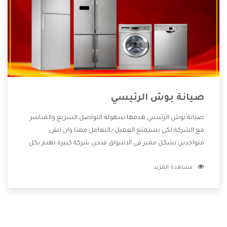
صيانة بوش الرئيسي
صيانة بوش الرئيسي هدفها سهولة التواصل السريع والمباشر
مع الشركة لكى يستمتع العميل بالتعامل معنا وان نبقى
متواجدين بشكل مميز فى الاسواق فنحن شركة كبيرة نهتم بكل
التفاصيل المهمة للعميل وان يستمتع بالخدمات التى تنفرد
مشاهدة المزيد
الشركة بها والتى تكون منها خدمة الصيانة التى تكون من أهم
الخدمات التى يرغب بها العميل لأنها تحافظ على كفاءة المنتج
كما أن شركة بوش تقدم لنا جميع الأجهزة التى نبحث عنها وأقوى
الأسعار التى تكون مناسبة لكثير من العملاء