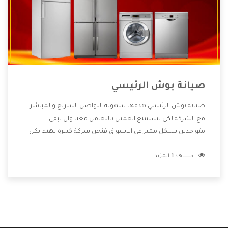
صيانة بوش الرئيسي
صيانة بوش الرئيسي هدفها سهولة التواصل السريع والمباشر
مع الشركة لكى يستمتع العميل بالتعامل معنا وان نبقى
متواجدين بشكل مميز فى الاسواق فنحن شركة كبيرة نهتم بكل
التفاصيل المهمة للعميل وان يستمتع بالخدمات التى تنفرد
مشاهدة المزيد
الشركة بها والتى تكون منها خدمة الصيانة التى تكون من أهم
الخدمات التى يرغب بها العميل لأنها تحافظ على كفاءة المنتج
كما أن شركة بوش تقدم لنا جميع الأجهزة التى نبحث عنها وأقوى
الأسعار التى تكون مناسبة لكثير من العملاء