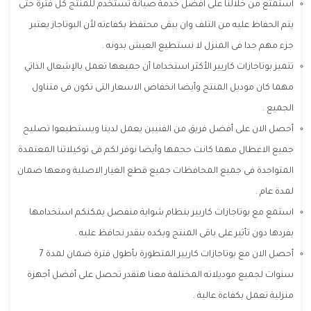
استمتع من خلالنا على افضل خدمة صيانة تستخدم للمنتج كل فترة حتى
يتم الحفاظ عليه من التلف وان يبقى محتفظ بكفاءته لأن البوتاجاز يعتبر
جزء مهم جدا فى المنزل لا نستطيع العيش بدونه .
تتميز بوتاجازات كاريير الأكثر استخداما أن جميعها تعمل بالإشعال الذاتي
مهما كان موديل المنتج وأيضا انخفاض الاسعار التى تكون فى متناول
الجميع .
أحصل الان على أفضل فريق من الفنيين يعمل لدينا ويستطيعوا تصليح
جميع الاعطال مهما كانت حجمها وأيضا نوفر لكم فى توكيلاتنا المعتمدة
المتواجدة فى جميع المحافظات جميع قطع الغيار الاصلية ومعها ضمان
لمدة عام .
استمع مع بوتاجازات كاريير بنظام شواية منفصل يمكنكم استخدامها
بفردها دون تأثير على باقى المنتج وبكده بنقدر نحافظ عليه .
أحصل الان مع بوتاجازات كاريير المتطورة بأطول فترة ضمان لمدة 7
سنوات لجميع موديلاته المختلفة معنا هتقدر تحصل على أفضل أجهزة
منزلية تعمل بكفاءة عالية .