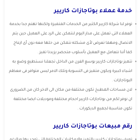
خدمة عملاء بوتاجازات كاريير
توفر لنا شركة كاريير الكثير من الخدمات المتميزة ولكنها تهتم جدا بخدمة
العملاء التى تعمل على مدار اليوم لنتمكن على الرد على العميل حين يتم
الاتصال ومهما تعرض لأى مشكله نتمكن من حلها معه دون أى ازعاج
كما أننا نتعامل مع العميل بأسلوب متحضر يزيدنا تميز .
تتميز بوتاجازات كاريير بوسع الفرن من الداخل تجعلنا نستطيع وضع به
اشياء كبيرة ويكون متميز فى التسوية وتلك الامر ليس متوافر فى معظم
البوتاجازات .
لان مساحات المطبخ تكون مختلفة من مكان الى الاخر كان من الضرورى
ان نوفر لكم من بوتاجازات كاريير احجام مختلفة وموديلات ايضا مختلفة
تكون مناسبة لجميع الديكورات .
رقم مبيعات بوتاجازات كاريير
تعرف بوتاجازات كاريير بالتميز والإمكانيات المختلفة التى توجد بها وبالرغم