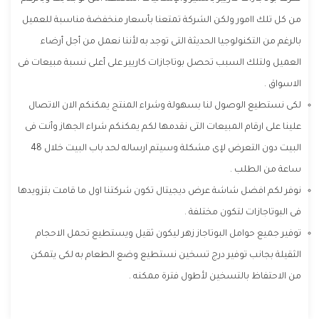
من كل تلك اامور ولكن الشركة تمتعنا بأسعار منخفضة مناسبة للعميل
بالرغم من التكنولوجيا الحديثة التى توجد به لأننا نعمل من أجل أرضاء
العميل ولتلك السبب تحصل بوتاجازات كاريير على أعلى نسبة مبيعات فى
الاسواق .
لكى نستطيع الوصول لنا بسهولة وشراء المنتج يمكنكم الان الاتصال
علينا على ارقام المبيعات التى نقدمها لكم يمكنكم شراء الجهاز وأنت فى
البيت دون التعرض لإى مشكلة وسيتم ارساله لحد باب البيت خلال 48
ساعة من الطلب .
نوفر لكم افضل شاشة عرض ديجيتال تكون شركتنا اول ما قامت بتزويدها
فى البوتاجازات لتكون مختلفة .
توفير جميع حوامل البوتاجاز زهر ليكون ثقيل ويستطيع تحمل الاحجام
الثقيلة بجانب توفير درج تسخين نستطيع وضع الطعام به لكى يتمكن
من الاحتفاظ بالتسخين لأطول فترة ممكنه .