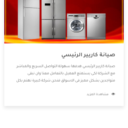
صيانة كاريير الرئيسي
صيانة كاريير الرئيسي هدفها سهولة التواصل السريع والمباشر
مع الشركة لكى يستمتع العميل بالتعامل معنا وان نبقى
متواجدين بشكل مميز فى الاسواق فنحن شركة كبيرة نهتم بكل
التفاصيل المهمة للعميل وان يستمتع بالخدمات التى تنفرد
مشاهدة المزيد
الشركة بها والتى تكون منها خدمة الصيانة التى تكون من أهم
الخدمات التى يرغب بها العميل لأنها تحافظ على كفاءة المنتج
كما أن شركة كاريير تقدم لنا جميع الأجهزة التى نبحث عنها وأقوى
الأسعار التى تكون مناسبة لكثير من العملاء