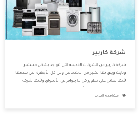
شركة كاريير
شركة كاريير من الشركات القديمة التى تتواجد بشكل مستمر
وثابت ويثق بها الكثير من الاشخاص وفى كل الأجهزة التى تقدمها
لأنها تعمل على تطوير كل ما يتوافر فى الأسواق ولأنها شركة
معروفة تهتم جدا بتوفير أفضل خدمات ما بعد البيع مع المنتجات
مشاهدة المزيد
وتقدم للعملاء أقوى العروض والخصومات التى تسهل على
المستهلك الاستمتاع بشراء جميع ما نقدمه لكم معنا هتجد كل
ما هو جديد وأفضل