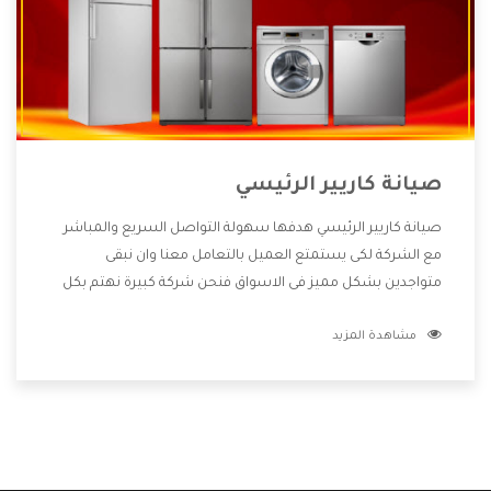
صيانة كاريير الرئيسي
صيانة كاريير الرئيسي هدفها سهولة التواصل السريع والمباشر
مع الشركة لكى يستمتع العميل بالتعامل معنا وان نبقى
متواجدين بشكل مميز فى الاسواق فنحن شركة كبيرة نهتم بكل
التفاصيل المهمة للعميل وان يستمتع بالخدمات التى تنفرد
مشاهدة المزيد
الشركة بها والتى تكون منها خدمة الصيانة التى تكون من أهم
الخدمات التى يرغب بها العميل لأنها تحافظ على كفاءة المنتج
كما أن شركة كاريير تقدم لنا جميع الأجهزة التى نبحث عنها وأقوى
الأسعار التى تكون مناسبة لكثير من العملاء