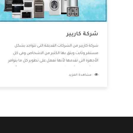
شركة كاريير
شركة كاريير من الشركات القديمة التى تتواجد بشكل
مستمر وثابت ويثق بها الكثير من الاشخاص وفى كل
الأجهزة التى تقدمها لأنها تعمل على تطوير كل ما يتوافر
فى الأسواق ولأنها شركة معروفة تهتم جدا بتوفير أفضل
مشاهدة المزيد
خدمات ما بعد البيع مع المنتجات وتقدم للعملاء أقوى
العروض والخصومات التى تسهل على المستهلك
الاستمتاع بشراء جميع ما نقدمه لكم معنا هتجد كل ما
هو جديد وأفضل