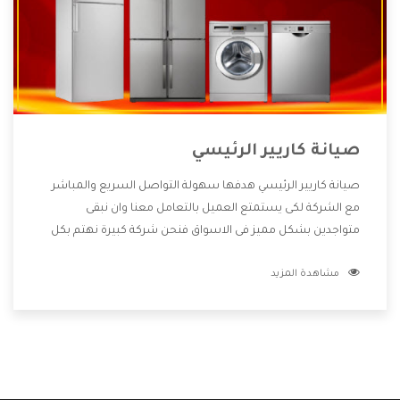
صيانة كاريير الرئيسي
صيانة كاريير الرئيسي هدفها سهولة التواصل السريع والمباشر
مع الشركة لكى يستمتع العميل بالتعامل معنا وان نبقى
متواجدين بشكل مميز فى الاسواق فنحن شركة كبيرة نهتم بكل
التفاصيل المهمة للعميل وان يستمتع بالخدمات التى تنفرد
مشاهدة المزيد
الشركة بها والتى تكون منها خدمة الصيانة التى تكون من أهم
الخدمات التى يرغب بها العميل لأنها تحافظ على كفاءة المنتج
كما أن شركة كاريير تقدم لنا جميع الأجهزة التى نبحث عنها وأقوى
الأسعار التى تكون مناسبة لكثير من العملاء