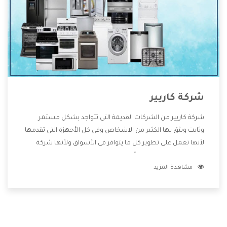
شركة كاريير
شركة كاريير من الشركات القديمة التى تتواجد بشكل مستمر
وثابت ويثق بها الكثير من الاشخاص وفى كل الأجهزة التى تقدمها
لأنها تعمل على تطوير كل ما يتوافر فى الأسواق ولأنها شركة
معروفة تهتم جدا بتوفير أفضل خدمات ما بعد البيع مع المنتجات
مشاهدة المزيد
وتقدم للعملاء أقوى العروض والخصومات التى تسهل على
المستهلك الاستمتاع بشراء جميع ما نقدمه لكم معنا هتجد كل
ما هو جديد وأفضل